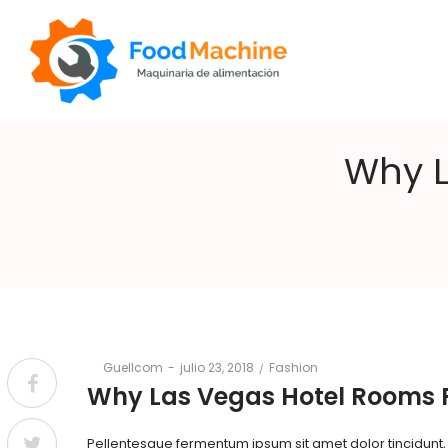
Why L
Foodmachine
Posted
Posted
By
Guellcom
julio 23, 2018
Fashion
on
in
Why Las Vegas Hotel Rooms 
Pellentesque fermentum ipsum sit amet dolor tincidunt, si