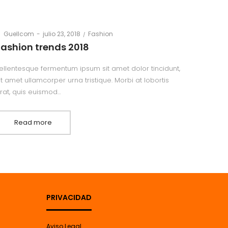
Posted
Posted
y
Guellcom
julio 23, 2018
Fashion
By
Guell
on
in
Fashion trends 2018
Hello 
ellentesque fermentum ipsum sit amet dolor tincidunt,
Pellente
it amet ullamcorper urna tristique. Morbi at lobortis
sit amet 
rat, quis euismod…
erat, qu
Read more
Re
PRIVACIDAD
Aviso Legal