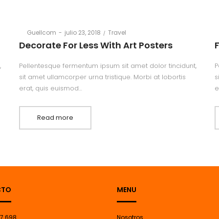
Posted
Posted
By
Guellcom
julio 23, 2018
Travel
B
on
in
Decorate For Less With Art Posters
,
Pellentesque fermentum ipsum sit amet dolor tincidunt,
P
sit amet ullamcorper urna tristique. Morbi at lobortis
s
erat, quis euismod…
e
Read more
CTO
MENU
7 698
Nosotros