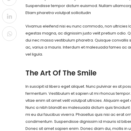
Suspendisse tempor dictum euismod. Nullam ullamcorper
Etiam pharetra volutpat sollicitudin
Vivamus eleifend nisi eu nunc commodo, non ultricies lo
egestas magna, ac dignissim justo velit pretium odio. Qui
dui nec massa vestibulum pharetra. Quisque convallis 
ac, varius a mauris. Interdum et malesuada fames ac an
vel ligula.
The Art Of The Smile
In suscipit id libero eget aliquet. Nunc pulvinar ex at po
fermentum. Vestibulum et sapien ut mi rhoncus tempor.
vitae enim sit amet velit volutpat ultricies. Aliquam eget o
Nunc a nibh blandit ex malesuada dictum quis tincidunt n
mi eu dui faucibus viverra. Phasellus quis nisi ac erat o
condimentum. Suspendisse dignissim id mauris id bib
Donec sit amet sapien enim. Donec diam dui, mollis in ul