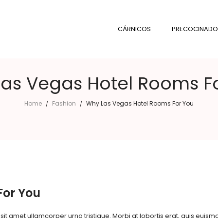
CÁRNICOS
PRECOCINADO
as Vegas Hotel Rooms F
Home
Fashion
Why Las Vegas Hotel Rooms For You
/
/
For You
t amet ullamcorper urna tristique. Morbi at lobortis erat, quis euismo