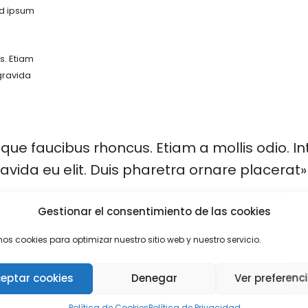
id ipsum
s. Etiam
 gravida
ue faucibus rhoncus. Etiam a mollis odio. I
ravida eu elit. Duis pharetra ornare placerat»
Gestionar el consentimiento de las cookies
mos cookies para optimizar nuestro sitio web y nuestro servicio.
y
eptar cookies
Denegar
Ver preferenc
Política de Cookies
Política de Privacidad