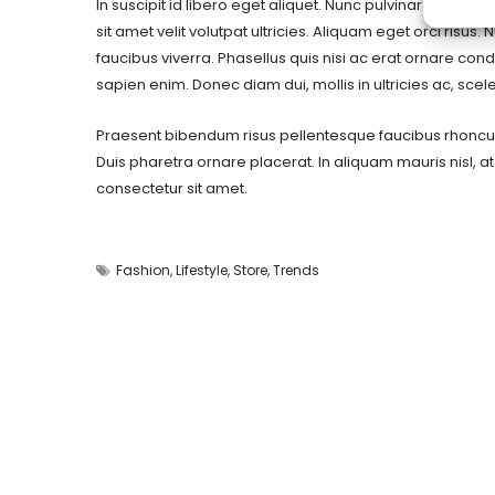
In suscipit id libero eget aliquet. Nunc pulvinar ex at 
sit amet velit volutpat ultricies. Aliquam eget orci risus
faucibus viverra. Phasellus quis nisi ac erat ornare c
sapien enim. Donec diam dui, mollis in ultricies ac, s
Praesent bibendum risus pellentesque faucibus rhoncus. E
Duis pharetra ornare placerat. In aliquam mauris nisl, at
consectetur sit amet.
Fashion
,
Lifestyle
,
Store
,
Trends