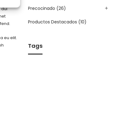
tae enim
Precocinado
(26)
 dui
met
Productos Destacados
(10)
ifend.
 eu elit.
Tags
bh