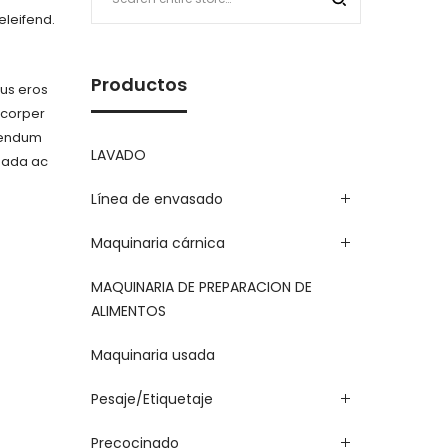
eleifend.
Productos
sus eros
amcorper
ibendum
LAVADO
suada ac
Línea de envasado
Maquinaria cárnica
MAQUINARIA DE PREPARACION DE
ALIMENTOS
Maquinaria usada
Pesaje/Etiquetaje
Precocinado