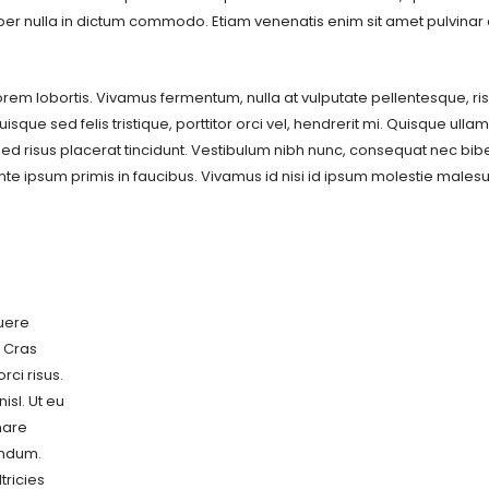
 nulla in dictum commodo. Etiam venenatis enim sit amet pulvinar 
rem lobortis. Vivamus fermentum, nulla at vulputate pellentesque, ri
sque sed felis tristique, porttitor orci vel, hendrerit mi. Quisque ull
sed risus placerat tincidunt. Vestibulum nibh nunc, consequat nec b
te ipsum primis in faucibus. Vivamus id nisi id ipsum molestie male
suere
 Cras
rci risus.
isl. Ut eu
rnare
endum.
tricies