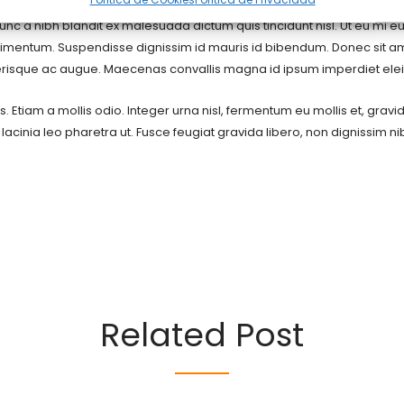
posuere fermentum. Vestibulum et sapien ut mi rhoncus tempor. Cras vi
. Nunc a nibh blandit ex malesuada dictum quis tincidunt nisl. Ut eu mi eu
ondimentum. Suspendisse dignissim id mauris id bibendum. Donec sit a
celerisque ac augue. Maecenas convallis magna id ipsum imperdiet ele
tiam a mollis odio. Integer urna nisl, fermentum eu mollis et, gravida
 lacinia leo pharetra ut. Fusce feugiat gravida libero, non dignissim ni
Related Post