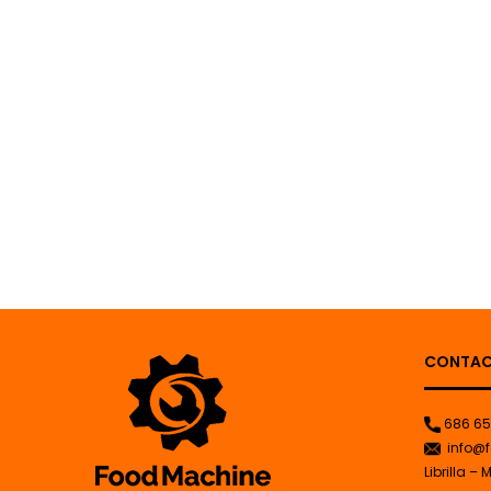
CONTA
686 65
info@f
Librilla – 