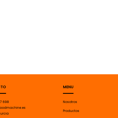
CTO
MENU
7 698
Nosotros
oodmachine.es
Productos
Murcia