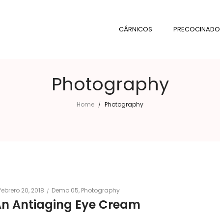
CÁRNICOS
PRECOCINADO
Photography
Home
Photography
/
Posted
Posted
febrero 20, 2018
Demo 05
Photography
on
in
n Antiaging Eye Cream