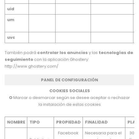
uid
m
um
d
d
uvc
También podrá
controlar los anuncios
y las
tecnologías de
seguimiento
con la aplicación Ghostery:
http://www.ghostery.com/
PANEL DE CONFIGURACIÓN
COOKIES SOCIALES
O
Marcar o desmarcar según se desee aceptar o rechazar
la instalación de estas cookies
NOMBRE
TIPO
PROPIEDAD
FINALIDAD
PLAZ
Facebook
Necesaria para el
30