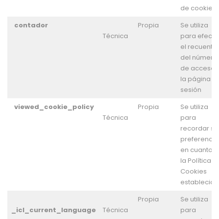
de cookies
contador
Propia
Se utiliza
Técnica
para efectu
el recuento
del número
de accesos
la página p
sesión
viewed_cookie_policy
Propia
Se utiliza
Técnica
para
recordar su
preferencia
en cuanto a
la Política d
Cookies
establecida
Propia
Se utiliza
_icl_current_language
Técnica
para