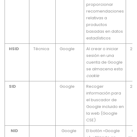
proporcionar
recomendaciones
relativas a
productos
basadas en datos
estadísticos
HSID
Técnica
Google
Al crear o iniciar
2 a
sesión en una
cuenta de Google
se almacena esta
cookie
SID
Google
Recoger
2 a
información para
el buscador de
Google incluido en
la web (Google
CSE)
NID
Google
El botón «Google
6