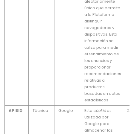
aleatoriamente
único que permite
a la Plataforma
distinguir
navegadores y
dispositivos. Esta
información se
utiliza para medir
el rendimiento de
los anuncios y
proporcionar
recomendaciones
relativas a
productos
basadas en datos
estadísticos
APISID
Técnica
Google
Esta
cookie
es
2 a
utilizada por
Google para
almacenar las