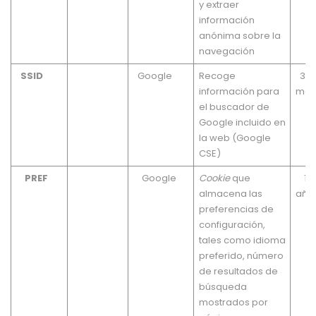
y extraer
información
anónima sobre la
navegación
SSID
Google
Recoge
3
información para
mes
el buscador de
Google incluido en
la web (Google
CSE)
PREF
Google
Cookie
que
10
almacena las
año
preferencias de
configuración,
tales como idioma
preferido, número
de resultados de
búsqueda
mostrados por