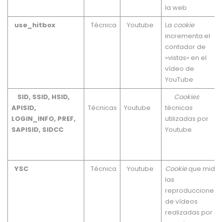
la web
use_hitbox
Técnica
Youtube
La
cookie
incrementa el
contador de
«vistas» en el
vídeo de
YouTube
SID, SSID, HSID,
Cookies
APISID,
Técnicas
Youtube
técnicas
LOGIN_INFO, PREF,
utilizadas por
SAPISID, SIDCC
Youtube
YSC
Técnica
Youtube
Cookie
que mide
las
reproducciones
de vídeos
realizadas por el