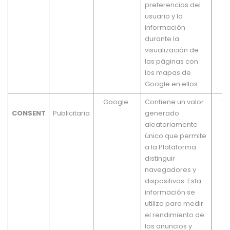
preferencias del
usuario y la
información
durante la
visualización de
las páginas con
los mapas de
Google en ellos
Google
Contiene un valor
1 a
CONSENT
Publicitaria
generado
aleatoriamente
único que permite
a la Plataforma
distinguir
navegadores y
dispositivos. Esta
información se
utiliza para medir
el rendimiento de
los anuncios y