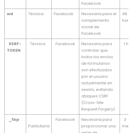
Facebook
wd
Técnica
Facebook
Necesaria para el
48
complemento
hora
social de
Facebook
XSRF-
Técnica
Facebook
Necesaria para
1 hor
TOKEN
controlar que
todos los envíos
de formularios
son efectuados
por el usuario
actualmente en
sesión, evitando
ataques CSRF
(Cross-Site
Request Forgery)
_fbp
Facebook
Necesaria para
3
Publicitaria
proporcionar una
mese
serie de