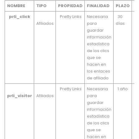
NOMBRE
TIPO
PROPIEDAD
FINALIDAD
PLAZO
O
prli_click
Pretty Links
Necesaria
30
Pe
Afiliados
para
días
guardar
información
estadística
de los clics
que se
hacen en
los enlaces
de afiliado
Pretty Links
Necesaria
1 año
Pe
prli_visitor
Afiliados
para
guardar
información
estadística
de los clics
que se
hacen en