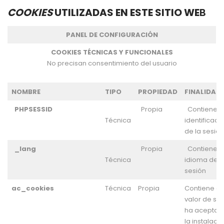
COOKIES
UTILIZADAS EN ESTE SITIO WE
B
PANEL DE CONFIGURACIÓN
COOKIES TÉCNICAS Y FUNCIONALES
No precisan consentimiento del usuario
NOMBRE
TIPO
PROPIEDAD
FINALIDAD
PHPSESSID
Propia
Contiene e
Técnica
identificado
de la sesión
_lang
Propia
Contiene e
Técnica
idioma de l
sesión
ac_cookies
Técnica
Propia
Contiene el
valor de si 
ha aceptad
la instalaci