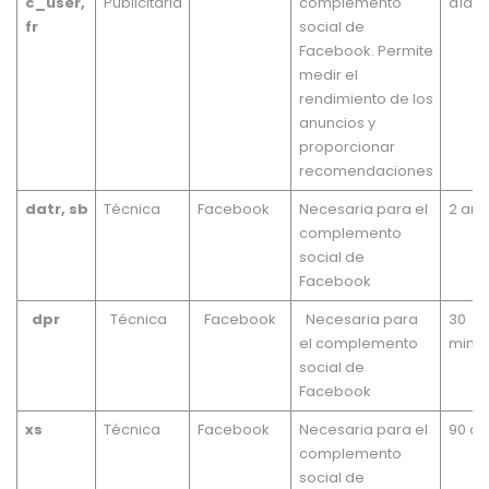
c_user,
Publicitaria
complemento
días
fr
social de
Facebook. Permite
medir el
rendimiento de los
anuncios y
proporcionar
recomendaciones
datr, sb
Técnica
Facebook
Necesaria para el
2 año
complemento
social de
Facebook
dpr
Técnica
Facebook
Necesaria para
30
el complemento
minut
social de
Facebook
xs
Técnica
Facebook
Necesaria para el
90 dí
complemento
social de