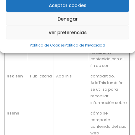
_conv_v
Aceptar cookies
bt2
Denegar
di2
2
Ver preferencias
dt
e
Política de Cookies
Política de Privacidad
loc
Se utilizan para
habilitar el
contenido con el
fin de ser
ssc ssh
Publicitaria
AddThis
compartido.
_
AddThis también
1
se utiliza para
recopilar
información sobre
ssshs
cómo se
b
comparte
contenido del sitio
web