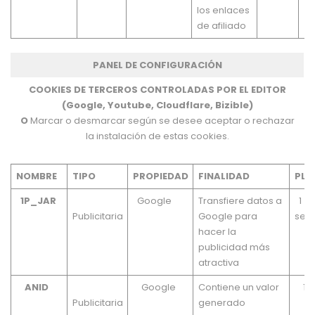
los enlaces
de afiliado
PANEL DE CONFIGURACIÓN
COOKIES DE TERCEROS CONTROLADAS POR EL EDITOR
(Google, Youtube, Cloudflare, Bizible)
O
Marcar o desmarcar según se desee aceptar o rechazar
la instalación de estas cookies.
NOMBRE
TIPO
PROPIEDAD
FINALIDAD
PLA
1P_JAR
Google
Transfiere datos a
1
Publicitaria
Google para
sem
hacer la
publicidad más
atractiva
ANID
Google
Contiene un valor
1 a
Publicitaria
generado