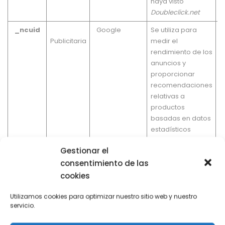
haya visto
Doubleclick.net
_ncuid
Google
Se utiliza para
Publicitaria
medir el
m
rendimiento de los
anuncios y
proporcionar
recomendaciones
relativas a
productos
basadas en datos
estadísticos
IDE
Se utiliza para la
1
Gestionar el
Publicitaria
Doubleclick.net
focalización,
consentimiento de las
optimización,
cookies
presentación de
informes y
Utilizamos cookies para optimizar nuestro sitio web y nuestro
atribución de
servicio.
anuncios en línea.