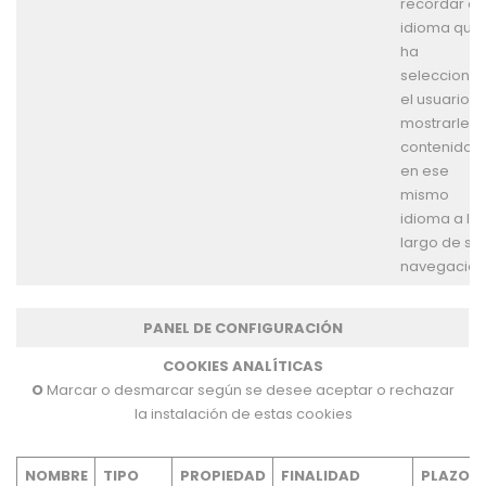
recordar el
idioma que
ha
selecciona
el usuario y
mostrarle lo
contenidos
en ese
mismo
idioma a lo
largo de su
navegación
PANEL DE CONFIGURACIÓN
COOKIES ANALÍTICAS
O
Marcar o desmarcar según se desee aceptar o rechazar
la instalación de estas cookies
NOMBRE
TIPO
PROPIEDAD
FINALIDAD
PLAZO