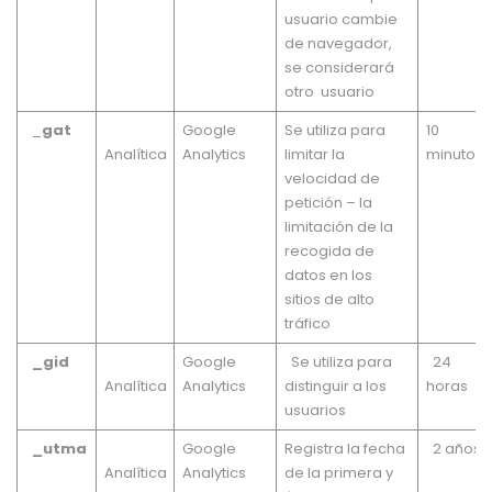
usuario cambie
de navegador,
se considerará
otro usuario
_
gat
Google
Se utiliza para
10
Analítica
Analytics
limitar la
minutos
velocidad de
petición – la
limitación de la
recogida de
datos en los
sitios de alto
tráfico
_gid
Google
Se utiliza para
24
Analítica
Analytics
distinguir a los
horas
usuarios
_utma
Google
Registra la fecha
2 años
Analítica
Analytics
de la primera y