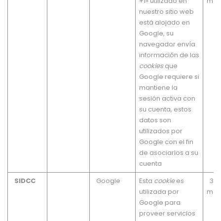
+1» utilizado en
mes
nuestro sitio web
está alojado en
Google, su
navegador envía
información de las
cookies
que
Google requiere si
mantiene la
sesión activa con
su cuenta, estos
datos son
utilizados por
Google con el fin
de asociarlos a su
cuenta
SIDCC
Google
Esta
cookie
es
3
utilizada por
mes
Google para
proveer servicios