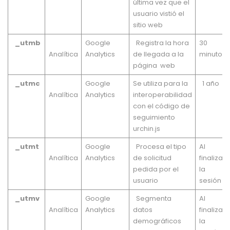
última vez que el
usuario vistió el
sitio web
_utmb
Google
Registra la hora
30
Analítica
Analytics
de llegada a la
minutos
página web
_utmc
Google
Se utiliza para la
1 año
Analítica
Analytics
interoperabilidad
con el código de
seguimiento
urchin.js
_utmt
Google
Procesa el tipo
Al
Analítica
Analytics
de solicitud
finalizar
pedida por el
la
usuario
sesión
_utmv
Google
Segmenta
Al
Analítica
Analytics
datos
finalizar
demográficos
la