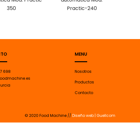
350
Practic-240
CTO
MENU
7 698
Nosotros
oodmachine.es
Productos
Murcia
Contacto
© 2020 Food Machine //
Diseño web | Guellcom