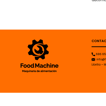
CONTA
686 65
info@f
Librilla – 