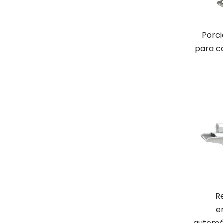
Porc
para c
R
e
automát