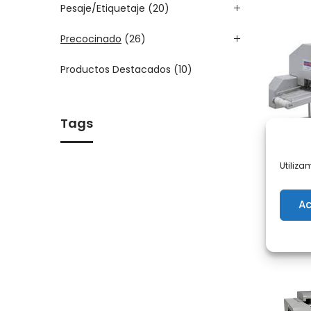
Pesaje/Etiquetaje
(20)
Precocinado
(26)
Productos Destacados
(10)
Tags
Utiliza
FO
Ac
CROQ
MOD