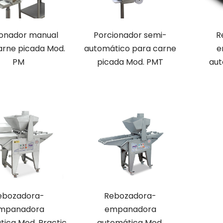
ionador manual
Porcionador semi-
R
arne picada Mod.
automático para carne
e
PM
picada Mod. PMT
aut
ebozadora-
Rebozadora-
mpanadora
empanadora
ica Mod. Practic
automática Mod.