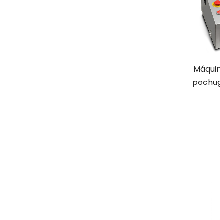
Máquin
pechug