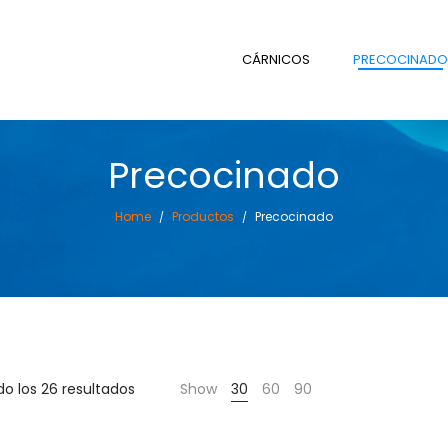
CÁRNICOS
PRECOCINADO
Precocinado
Home
Productos
Precocinado
/
/
o los 26 resultados
Show
30
60
90