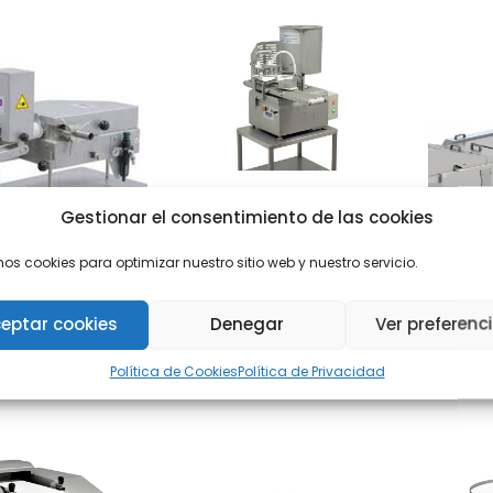
Formadora de
Gestionar el consentimiento de las cookies
hamburguesas Mod.
mos cookies para optimizar nuestro sitio web y nuestro servicio.
Super-Maxi
RMADORA DE
Freido
eptar cookies
Denegar
Ver preferenc
UETRAS GASER
F
Política de Cookies
Política de Privacidad
ELO PC 1500