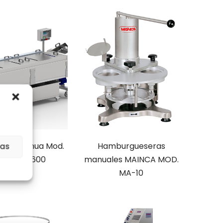
Hamburgueseras
ra continua Mod.
ias
manuales MAINCA MOD.
C-3300/600
MA-10