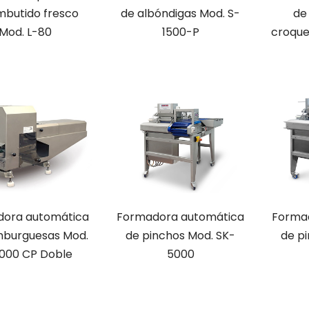
mbutido fresco
de albóndigas Mod. S-
de
Mod. L-80
1500-P
croque
ora automática
Formadora automática
Forma
burguesas Mod.
de pinchos Mod. SK-
de p
000 CP Doble
5000