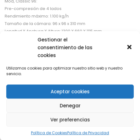
Mod, Classic 96:
Pre-compresión de 4 lados
Rendimiento máximo: 1.100 kg/h
Tamaño de la cámara: 96 x 96 x 310 mm
Longitud X Anchura X Altura: 1300 X 660 X 1115 mm
Peso: 260 kgs
Gestionar el
consentimiento de las
Mod, Classic 96+:
cookies
Pre-compresión de 4 lados
Rendimiento máximo: 1.400 kg/h
Utilizamos cookies para optimizar nuestro sitio web y nuestro
servicio.
Tamaño de la cámara: 96 x 96 x 530 mm
Longitud X Anchura X Altura: 1700 X 660 X 1115 mm
Peso: 300 kgs
Aceptar cookies
Denegar
Categorías:
MAQUINA DE PINCHOS
,
Precocinado
Ver preferencias
Share with
Política de Cookies
Política de Privacidad