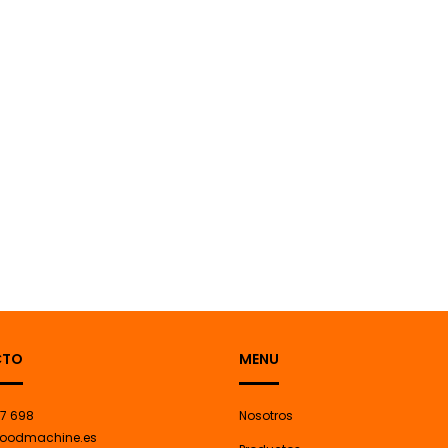
CTO
MENU
7 698
Nosotros
oodmachine.es