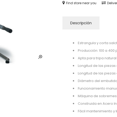
Find store near you
Delive
Descripción
Estrangula y corta salc
Producción: 100 a 400 
Apta para tripa natural o
Longitud de las piezas e
Longitud de las piezas 
Diámetro del embutido
Funcionamiento manual 
Máquina de sobremes
Construida en Acero Ino
Fácil mantenimiento y 