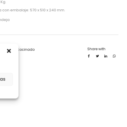
 Kg.
 con embalaje: 570 x 510 x 240 mm.
ndeja
Share with
HICHAS
,
Precocinado
ias
ar