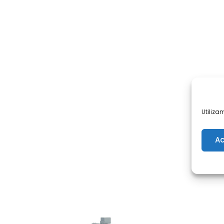
Utiliza
Ac
T