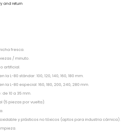
ry and return
hicha fresca.
piezas / minuto.
 artificial.
n la L-80 stándar: 100, 120, 140, 160, 180 mm.
en la L-80 especial: 160, 180, 200, 240, 280 mm.
: de 10 a 35 mm.
(5 piezas por vuelta).
a.
xidable y plásticos no tóxicos (aptos para industria cárnica).
limpieza.