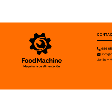
CONTA
686 65
info@f
Librilla – 