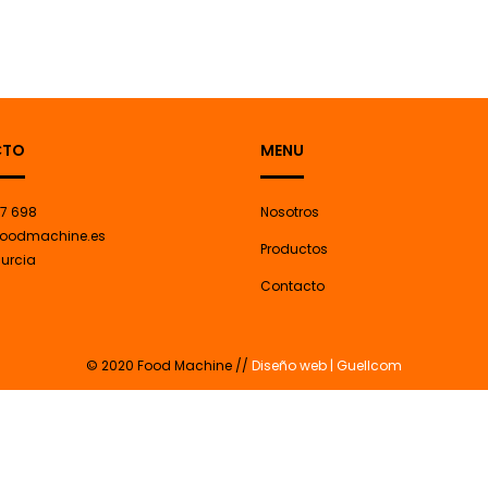
CTO
MENU
7 698
Nosotros
oodmachine.es
Productos
Murcia
Contacto
© 2020 Food Machine //
Diseño web | Guellcom