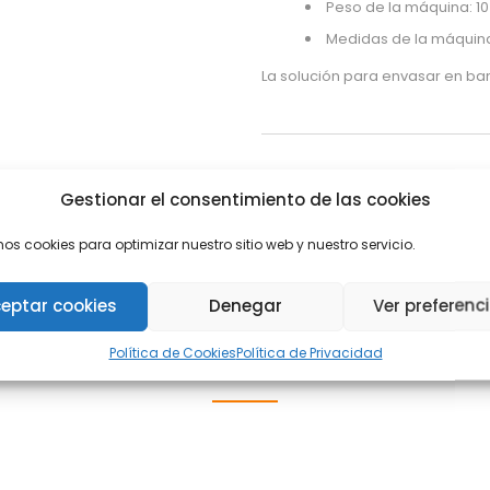
Peso de la máquina: 10
Medidas de la máquina
La solución para envasar en ba
Categorías:
CORTADORA DE SALC
Gestionar el consentimiento de las cookies
mos cookies para optimizar nuestro sitio web y nuestro servicio.
eptar cookies
Denegar
Ver preferenc
ambién te puede interes
Política de Cookies
Política de Privacidad