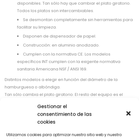
disponibles. Tan sólo hay que cambiar el plato giratorio.
Todos los platos son intercambiables.
Se desmontan completamente sin herramientas para
facilitar su limpieza.
Disponen de dispensador de papel.
Construcción: en aluminio anodizado.
Cumplen con la normativa CE. Los modelos
específicos INT cumplen con la exigente normativa
sanitaria Americana
NSF / ANSI 169
.
Distintos modelos a elegir en función del diámetro de la
hamburguesa o albóndiga.
Tan sólo cambia el plato giratorio. El resto del equipo es el
mismo. Se puede adquirir un equipo con más de un plato si se
Gestionar el
precisan distintos diámetros.
consentimiento de las
cookies
MA-10
equipo con un plato para 10 albóndigas/croquetas de
25 mm de diámetro.
Utilizamos cookies para optimizar nuestro sitio web y nuestro