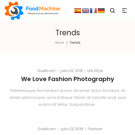
Trends
Home
Trends
/
Posted
Posted
By
Guellcom
julio 23, 2018
Life Style
on
in
We Love Fashion Photography
Pellentesque fermentum ipsum sit amet dolor tincidunt, sit
amet ullamcorper urna tristique. Morbi at lobortis erat, quis
euismod tellus. Suspendisse…
Posted
Posted
By
Guellcom
julio 23, 2018
Fashion
on
in