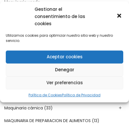
Maquinaria usada
Gestionar el
Pesaje/Etiquetaje
consentimiento de las
cookies
Precocinado
Utilizamos cookies para optimizar nuestro sitio web y nuestro
Productos Destacados
servicio.
Aceptar cookies
Categories
Denegar
Ver preferencias
LAVADO
(0)
Línea de envasado
Política de Cookies
(21)
Política de Privacidad
Maquinaria cárnica
(33)
MAQUINARIA DE PREPARACION DE ALIMENTOS
(13)