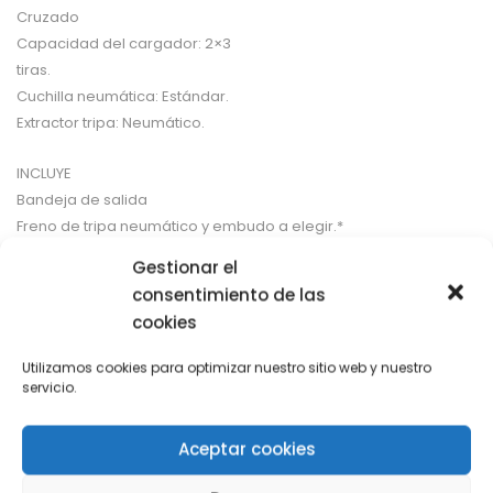
Cruzado
Capacidad del cargador: 2×3
tiras.
Cuchilla neumática: Estándar.
Extractor tripa: Neumático.
INCLUYE
Bandeja de salida
Freno de tripa neumático y embudo a elegir.*
Mesa soporte telescópica.
Gestionar el
Conexión embutidora.
consentimiento de las
cookies
Utilizamos cookies para optimizar nuestro sitio web y nuestro
Categorías:
Línea de envasado
,
Maquinaria cárnica
servicio.
Share with
Aceptar cookies