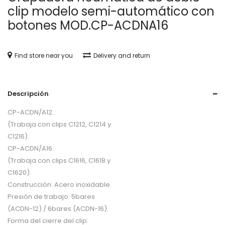
clip modelo semi-automático con
botones MOD.CP-ACDNA16
Find store near you
Delivery and return
Descripción
CP-ACDN/A12.
(Trabaja con clips C1212, C1214 y
C1216).
CP-ACDN/A16.
(Trabaja con clips C1616, C1618 y
C1620).
Construcción: Acero inoxidable.
Presión de trabajo: 5bares
(ACDN-12) / 6bares (ACDN-16).
Forma del cierre del clip: