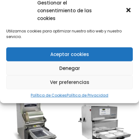
Gestionar el
Categoría:
Línea de envasado
consentimiento de las
Share with
cookies
Utilizamos cookies para optimizar nuestro sitio web y nuestro
servicio.
Aceptar cookies
También te puede interesar
Denegar
Ver preferencias
Política de Cookies
Política de Privacidad