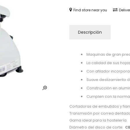
Find store near you
Delive
Descripción
Maquinas de gran preci
La calidad de sus hoja
Con afilador incorporad
Suave deslizamiento de
Construcción en alumi
Cumplen con la normat
Cortadoras de embutidos y fia
Transmisión por correa dentad
Gama ideal para la hostelería.
Diámetro del disco de corte:
C