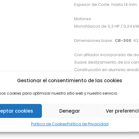
Espesor de Corte: hasta 14 mm
Motores:
Monofásicos de 0,3 HP / 0,24 kW
Dimensiones base:
CB-300
: 42
Con afilador incorporado de doble
Suave deslizamiento de los carr
Construcción en aluminio anod
Cumple con la normativa CE.
Gestionar el consentimiento de las cookies
mos cookies para optimizar nuestro sitio web y nuestro servicio.
Categorías:
CORTADORAS DE FIAM
eptar cookies
Denegar
Ver preferenc
Política de Cookies
Política de Privacidad