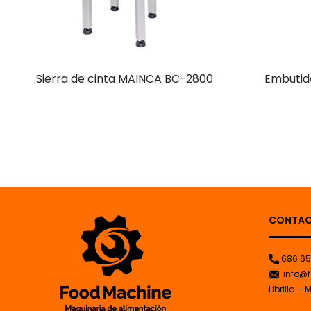
Sierra de cinta MAINCA BC-2800
Embutid
CONTA
686 65
info@f
Librilla – 