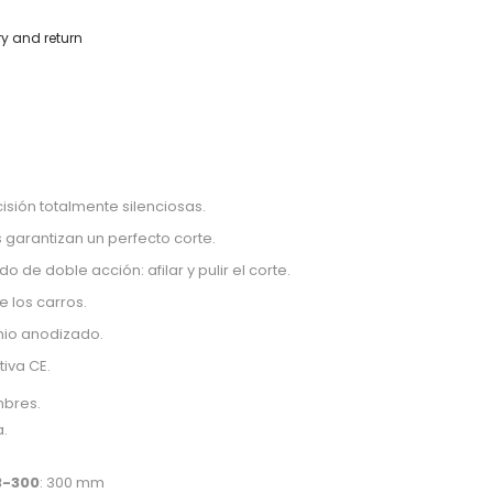
ry and return
sión totalmente silenciosas.
s garantizan un perfecto corte.
o de doble acción: afilar y pulir el corte.
 los carros.
nio anodizado.
iva CE.
mbres.
a.
B-300
: 300 mm