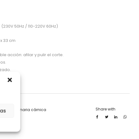
 (230V 50Hz / 110-220V 60Hz)
 x 33 cm
 acción: afilar y pulir el corte.
os.
izado.
Share with
BRE
,
Maquinaria cárnica
ias