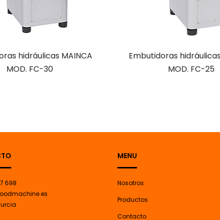
oras hidráulicas MAINCA
Embutidoras hidráulic
MOD. FC-30
MOD. FC-25
CTO
MENU
7 698
Nosotros
oodmachine.es
Productos
Murcia
Contacto